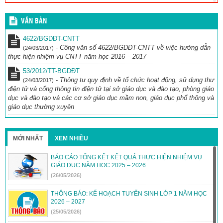
TRƯỜNG TIỂU HỌC TÔ HIỆU TỎA SÁNG TẠI CUỘC THI TRẠNG
VĂN BẢN
NGUYÊN TIẾNG VIỆT
(12/04/2026)
4622/BGDĐT-CNTT
THÔNG BÁO: THỰC ĐƠN BÁN TRÚ THÁNG 4/2026
(30/03/2026)
-
Công văn số 4622/BGDĐT-CNTT về việc hướng dẫn
(24/03/2017)
thực hiện nhiệm vụ CNTT năm học 2016 – 2017
THÔNG BÁO THỰC ĐƠN BÁN TRÚ THÁNG 3/2026
(26/02/2026)
53/2012/TT-BGDĐT
-
Thông tư quy định về tổ chức hoạt động, sử dụng thư
(24/03/2017)
điện tử và cổng thông tin điện tử tại sở giáo dục và đào tạo, phòng giáo
dục và đào tạo và các cơ sở giáo dục mầm non, giáo dục phổ thông và
giáo dục thường xuyên
MỚI NHẤT
XEM NHIỀU
BÁO CÁO TỔNG KẾT KẾT QUẢ THỰC HIỆN NHIỆM VỤ
GIÁO DỤC NĂM HỌC 2025 – 2026
(26/05/2026)
THÔNG BÁO: KẾ HOẠCH TUYỂN SINH LỚP 1 NĂM HỌC
2026 – 2027
(25/05/2026)