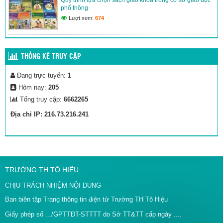
phổ thông
Lượt xem:
674
THỐNG KÊ TRUY CẬP
Đang trực tuyến:
1
Hôm nay:
205
Tổng truy cập:
6662265
Địa chỉ IP: 216.73.216.241
TRƯỜNG TH TÔ HIỆU
CHỊU TRÁCH NHIỆM NỘI DUNG
Ban biên tập Trang thông tin điện tử Trường TH Tô Hiệu
Giấy phép số .../GPTTĐT-STTTT do Sở TT&TT cấp ngày ....