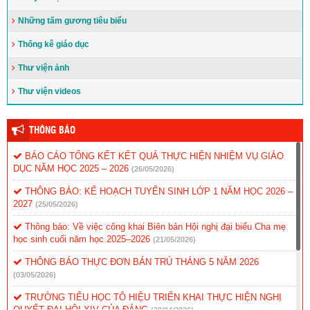
Những tấm gương tiêu biểu
Thống kê giáo dục
Thư viện ảnh
Thư viện videos
THÔNG BÁO
BÁO CÁO TỔNG KẾT KẾT QUẢ THỰC HIỆN NHIỆM VỤ GIÁO
DỤC NĂM HỌC 2025 – 2026
(26/05/2026)
THÔNG BÁO: KẾ HOẠCH TUYỂN SINH LỚP 1 NĂM HỌC 2026 –
2027
(25/05/2026)
Thông báo: Về việc công khai Biên bản Hội nghị đại biểu Cha mẹ
học sinh cuối năm học 2025–2026
(21/05/2026)
THÔNG BÁO THỰC ĐƠN BÁN TRÚ THÁNG 5 NĂM 2026
(03/05/2026)
TRƯỜNG TIỂU HỌC TÔ HIỆU TRIỂN KHAI THỰC HIỆN NGHỊ
QUYẾT ĐẠI HỘI XIV CỦA ĐẢNG
(20/04/2026)