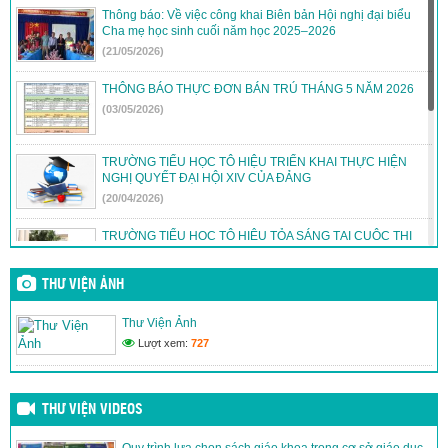
Thông báo: Về việc công khai Biên bản Hội nghị đại biểu
Cha mẹ học sinh cuối năm học 2025–2026
(21/05/2026)
THÔNG BÁO THỰC ĐƠN BÁN TRÚ THÁNG 5 NĂM 2026
(03/05/2026)
TRƯỜNG TIỂU HỌC TÔ HIỆU TRIỂN KHAI THỰC HIỆN
NGHỊ QUYẾT ĐẠI HỘI XIV CỦA ĐẢNG
(20/04/2026)
TRƯỜNG TIỂU HỌC TÔ HIỆU TỎA SÁNG TẠI CUỘC THI
TRẠNG NGUYÊN TIẾNG VIỆT
(12/04/2026)
THƯ VIỆN ẢNH
THÔNG BÁO: THỰC ĐƠN BÁN TRÚ THÁNG 4/2026
Thư Viện Ảnh
(30/03/2026)
Lượt xem:
727
THÔNG BÁO THỰC ĐƠN BÁN TRÚ THÁNG 3/2026
(26/02/2026)
THƯ VIỆN VIDEOS
Quy trình lựa chọn sách giáo khoa trong cơ sở giáo dục