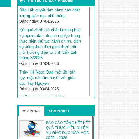
TIN TỨC TỪ XÃ - PHƯỜNG
Đắk Lắk quyết tâm nâng cao chất
lượng giáo dục phổ thông
Đăng ngày: 07/04/2026
Kết quả đánh giá chất lượng phục
vụ người dân, doanh nghiệp trong
thực hiện thủ tục hành chính, dịch
vụ công theo thời gian thực trên
môi trường điện tử tỉnh Đắk Lắk
tháng 3/2026
Đăng ngày: 07/04/2026
Thầy Hà Ngọc Đào một đời tận
tụy, một dải tâm huyết với giáo
dục Tây Nguyên
Đăng ngày: 03/04/2026
THÔNG BÁO TIN BUỒN
Đăng ngày: 03/04/2026
MỚI NHẤT
XEM NHIỀU
Kế hoạch tuyển sinh năm học
2026–2027 trên địa bàn tỉnh Đắk
Lắk
BÁO CÁO TỔNG KẾT KẾT
QUẢ THỰC HIỆN NHIỆM
Đăng ngày: 31/03/2026
VỤ GIÁO DỤC NĂM HỌC
Đắk Lắk khẳng định vị thế với 5
2025 – 2026