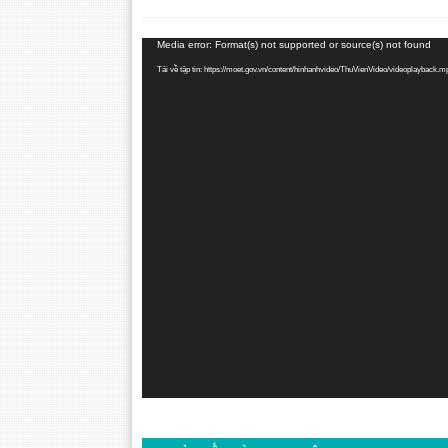
Trình
Media error: Format(s) not supported or source(s) not found
chơi
Tải về tập tin: https://moet.gov.vn/content/hinhanhvideo/ThuVienVideo/videoplayback.
Video