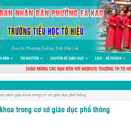
N BẢN
TÀI NGUYÊN
CHUYÊN ĐỀ GIÁO DỤC
LỊCH – KẾ HOẠCH
CHÀO MỪNG CÁC BẠN ĐẾN VỚI WEBSITE TRƯỜNG TH TÔ HIỆU
họn sách giáo khoa trong cơ sở giáo dục phổ thông
 khoa trong cơ sở giáo dục phổ thông