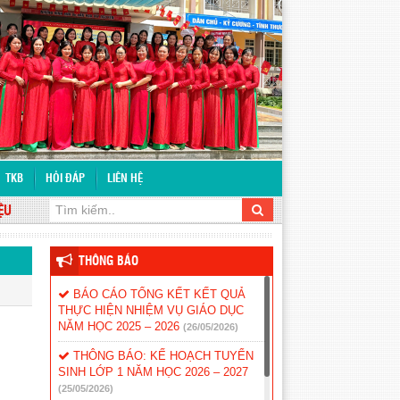
TKB
HỎI ĐÁP
LIÊN HỆ
THÔNG BÁO
BÁO CÁO TỔNG KẾT KẾT QUẢ
THỰC HIỆN NHIỆM VỤ GIÁO DỤC
NĂM HỌC 2025 – 2026
(26/05/2026)
THÔNG BÁO: KẾ HOẠCH TUYỂN
SINH LỚP 1 NĂM HỌC 2026 – 2027
(25/05/2026)