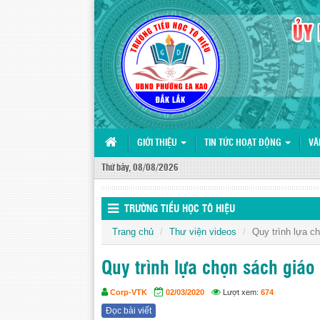
GIỚI THIỆU
TIN TỨC HOẠT ĐỘNG
VĂ
Thứ bảy, 08/08/2026
TRƯỜNG TIỂU HỌC TÔ HIỆU
Trang chủ
Thư viện videos
Quy trình lựa c
Quy trình lựa chọn sách giáo
Corp-VTK
02/03/2020
Lượt xem:
674
Đọc bài viết