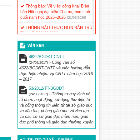
Thông báo: Về việc công khai Biên
bản Hội nghị đại biểu Cha mẹ học sinh
cuối năm học 2025–2026
(21/05/2026)
THÔNG BÁO THỰC ĐƠN BÁN TRÚ
THÁNG 5 NĂM 2026
(03/05/2026)
TRƯỜNG TIỂU HỌC TÔ HIỆU
VĂN BẢN
TRIỂN KHAI THỰC HIỆN NGHỊ
QUYẾT ĐẠI HỘI XIV CỦA ĐẢNG
4622/BGDĐT-CNTT
(20/04/2026)
-
Công văn số
(24/03/2017)
4622/BGDĐT-CNTT về việc hướng dẫn
TRƯỜNG TIỂU HỌC TÔ HIỆU TỎA
thực hiện nhiệm vụ CNTT năm học 2016
SÁNG TẠI CUỘC THI TRẠNG
– 2017
NGUYÊN TIẾNG VIỆT
(12/04/2026)
53/2012/TT-BGDĐT
THÔNG BÁO: THỰC ĐƠN BÁN
-
Thông tư quy định về
(24/03/2017)
TRÚ THÁNG 4/2026
(30/03/2026)
tổ chức hoạt động, sử dụng thư điện tử
và cổng thông tin điện tử tại sở giáo dục
THÔNG BÁO THỰC ĐƠN BÁN TRÚ
và đào tạo, phòng giáo dục và đào tạo
THÁNG 3/2026
(26/02/2026)
và các cơ sở giáo dục mầm non, giáo
dục phổ thông và giáo dục thường xuyên