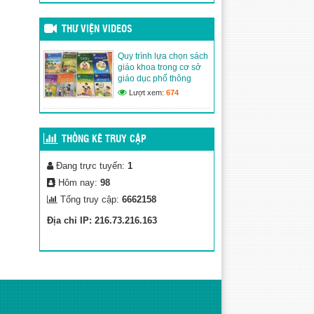
Đăng ngày: 13/03/2026
HIỆU TỎA SÁNG TẠI CUỘC
THI TRẠNG NGUYÊN
TIẾNG VIỆT
THƯ VIỆN VIDEOS
(12/04/2026)
Quy trình lựa chọn sách
THÔNG BÁO: THỰC ĐƠN
giáo khoa trong cơ sở
BÁN TRÚ THÁNG 4/2026
giáo dục phổ thông
(30/03/2026)
Lượt xem:
674
THÔNG BÁO THỰC ĐƠN
BÁN TRÚ THÁNG 3/2026
THỐNG KÊ TRUY CẬP
(26/02/2026)
Đang trực tuyến:
1
Hôm nay:
98
Tổng truy cập:
6662158
Địa chỉ IP: 216.73.216.163