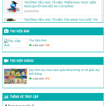
TRƯỜNG TIỂU HỌC TÔ HIỆU TRIỂN KHAI THỰC HIỆN
NGHỊ QUYẾT ĐẠI HỘI XIV CỦA ĐẢNG
(20/04/2026)
TRƯỜNG TIỂU HỌC TÔ HIỆU TỎA SÁNG TẠI CUỘC THI
TRẠNG NGUYÊN TIẾNG VIỆT
(12/04/2026)
THƯ VIỆN ẢNH
THÔNG BÁO: THỰC ĐƠN BÁN TRÚ THÁNG 4/2026
Thư Viện Ảnh
(30/03/2026)
Lượt xem:
726
THÔNG BÁO THỰC ĐƠN BÁN TRÚ THÁNG 3/2026
(26/02/2026)
THƯ VIỆN VIDEOS
Quy trình lựa chọn sách giáo khoa trong cơ sở giáo dục
phổ thông
Lượt xem:
672
THỐNG KÊ TRUY CẬP
Đang trực tuyến:
1