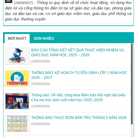
-
Thông tư quy định về tổ chức hoạt động, sử dụng thư
(24/03/2017)
điện tử và cổng thông tin điện tử tại sở giáo dục và đào tạo, phòng giáo
dục và đào tạo và các cơ sở giáo dục mầm non, giáo dục phổ thông và
giáo dục thường xuyên
MỚI NHẤT
XEM NHIỀU
BÁO CÁO TỔNG KẾT KẾT QUẢ THỰC HIỆN NHIỆM VỤ
GIÁO DỤC NĂM HỌC 2025 – 2026
(26/05/2026)
THÔNG BÁO: KẾ HOẠCH TUYỂN SINH LỚP 1 NĂM HỌC
2026 – 2027
(25/05/2026)
Thông báo: Về việc công khai Biên bản Hội nghị đại biểu
Cha mẹ học sinh cuối năm học 2025–2026
(21/05/2026)
THÔNG BÁO THỰC ĐƠN BÁN TRÚ THÁNG 5 NĂM 2026
(03/05/2026)