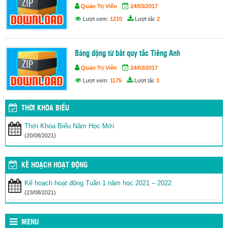
Quản Trị Viên
24/03/2017
Lượt xem:
1210
Lượt tải:
2
Bảng động từ bất quy tắc Tiếng Anh
Quản Trị Viên
24/03/2017
Lượt xem:
1175
Lượt tải:
3
THỜI KHÓA BIỂU
Thời Khóa Biểu Năm Học Mới
(20/08/2021)
KẾ HOẠCH HOẠT ĐỘNG
Kế hoạch hoạt động Tuần 1 năm học 2021 – 2022
(23/08/2021)
MENU