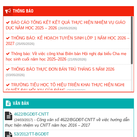
THÔNG BÁO
BÁO CÁO TỔNG KẾT KẾT QUẢ THỰC HIỆN NHIỆM VỤ GIÁO
DỤC NĂM HỌC 2025 – 2026
(26/05/2026)
THÔNG BÁO: KẾ HOẠCH TUYỂN SINH LỚP 1 NĂM HỌC 2026 –
2027
(25/05/2026)
Thông báo: Về việc công khai Biên bản Hội nghị đại biểu Cha mẹ
học sinh cuối năm học 2025–2026
(21/05/2026)
THÔNG BÁO THỰC ĐƠN BÁN TRÚ THÁNG 5 NĂM 2026
(03/05/2026)
TRƯỜNG TIỂU HỌC TÔ HIỆU TRIỂN KHAI THỰC HIỆN NGHỊ
QUYẾT ĐẠI HỘI XIV CỦA ĐẢNG
(20/04/2026)
TRƯỜNG TIỂU HỌC TÔ HIỆU TỎA SÁNG TẠI CUỘC THI TRẠNG
VĂN BẢN
NGUYÊN TIẾNG VIỆT
(12/04/2026)
4622/BGDĐT-CNTT
THÔNG BÁO: THỰC ĐƠN BÁN TRÚ THÁNG 4/2026
(30/03/2026)
-
Công văn số 4622/BGDĐT-CNTT về việc hướng dẫn
(24/03/2017)
thực hiện nhiệm vụ CNTT năm học 2016 – 2017
THÔNG BÁO THỰC ĐƠN BÁN TRÚ THÁNG 3/2026
(26/02/2026)
53/2012/TT-BGDĐT