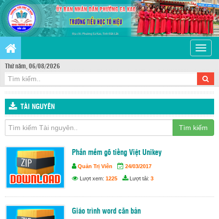
Toggle
naviga
Thứ năm, 06/08/2026
TÀI NGUYÊN
Tìm kiếm
Phần mềm gõ tiếng Việt Unikey
Quản Trị Viên
24/03/2017
Lượt xem:
1225
Lượt tải:
3
Giáo trình word căn bản