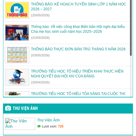
THÔNG BÁO: KẾ HOẠCH TUYỂN SINH LỚP 1 NĂM HỌC
2026 – 2027
(25/05/2026)
Thông báo: Về việc công khai Biên bản Hội nghị đại biểu
Cha mẹ học sinh cuối năm học 2025–2026
(21/05/2026)
THÔNG BÁO THỰC ĐƠN BÁN TRÚ THÁNG 5 NĂM 2026
(03/05/2026)
TRƯỜNG TIỂU HỌC TÔ HIỆU TRIỂN KHAI THỰC HIỆN
NGHỊ QUYẾT ĐẠI HỘI XIV CỦA ĐẢNG
(20/04/2026)
TRƯỜNG TIỂU HỌC TÔ HIỆU TỎA SÁNG TẠI CUỘC THI
TRẠNG NGUYÊN TIẾNG VIỆT
(12/04/2026)
THƯ VIỆN ẢNH
THÔNG BÁO: THỰC ĐƠN BÁN TRÚ THÁNG 4/2026
Thư Viện Ảnh
(30/03/2026)
Lượt xem:
726