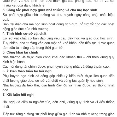
Giáo viên và học sinh tích cực tham gia các phong trào, hội thi và đạt
nhiều kết quả đáng khích lệ.
3. Công tác phối hợp giữa nhà trường và cha mẹ học sinh
Sự phối hợp giữa nhà trường và phụ huynh ngày càng chặt chẽ, hiệu
quả.
Ban đại diện cha mẹ học sinh hoạt động tích cực, hỗ trợ tốt cho các hoạt
động giáo dục của nhà trường.
4. Tình hình cơ sở vật chất
Cơ sở vật chất cơ bản đáp ứng yêu cầu dạy học và giáo dục học sinh.
Tuy nhiên, nhà trường vẫn còn một số khó khăn, cần tiếp tục được quan
tâm đầu tư, nâng cấp trong thời gian tới.
5. Công khai tài chính
Nhà trường đã thực hiện công khai các khoản thu – chi theo đúng quy
định hiện hành.
Các nội dung tài chính được phụ huynh thống nhất và đồng thuận cao.
6. Ý kiến thảo luận tại hội nghị
Phụ huynh học sinh đã đóng góp nhiều ý kiến thiết thực liên quan đến
chất lượng giáo dục, cơ sở vật chất và công tác quản lý học sinh.
Nhà trường đã tiếp thu, giải trình đầy đủ và nhận được sự thống nhất
cao.
7. Kết luận hội nghị
Hội nghị đã diễn ra nghiêm túc, dân chủ, đúng quy định và đi đến thống
nhất:
Tiếp tục tăng cường sự phối hợp giữa gia đình và nhà trường trong giáo