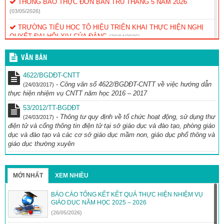
THÔNG BÁO THỰC ĐƠN BÁN TRÚ THÁNG 5 NĂM 2026
(03/05/2026)
TRƯỜNG TIỂU HỌC TÔ HIỆU TRIỂN KHAI THỰC HIỆN NGHỊ
QUYẾT ĐẠI HỘI XIV CỦA ĐẢNG
(20/04/2026)
TRƯỜNG TIỂU HỌC TÔ HIỆU TỎA SÁNG TẠI CUỘC THI TRẠNG
VĂN BẢN
NGUYÊN TIẾNG VIỆT
(12/04/2026)
4622/BGDĐT-CNTT
THÔNG BÁO: THỰC ĐƠN BÁN TRÚ THÁNG 4/2026
(30/03/2026)
-
Công văn số 4622/BGDĐT-CNTT về việc hướng dẫn
(24/03/2017)
thực hiện nhiệm vụ CNTT năm học 2016 – 2017
THÔNG BÁO THỰC ĐƠN BÁN TRÚ THÁNG 3/2026
(26/02/2026)
53/2012/TT-BGDĐT
-
Thông tư quy định về tổ chức hoạt động, sử dụng thư
(24/03/2017)
điện tử và cổng thông tin điện tử tại sở giáo dục và đào tạo, phòng giáo
dục và đào tạo và các cơ sở giáo dục mầm non, giáo dục phổ thông và
giáo dục thường xuyên
MỚI NHẤT
XEM NHIỀU
BÁO CÁO TỔNG KẾT KẾT QUẢ THỰC HIỆN NHIỆM VỤ
GIÁO DỤC NĂM HỌC 2025 – 2026
(26/05/2026)