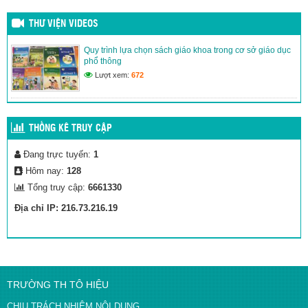
THÔNG BÁO THỰC ĐƠN BÁN TRÚ THÁNG 3/2026
(26/02/2026)
THƯ VIỆN VIDEOS
Quy trình lựa chọn sách giáo khoa trong cơ sở giáo dục
phổ thông
Lượt xem:
672
THỐNG KÊ TRUY CẬP
Đang trực tuyến:
1
Hôm nay:
128
Tổng truy cập:
6661330
Địa chỉ IP: 216.73.216.19
TRƯỜNG TH TÔ HIỆU
CHỊU TRÁCH NHIỆM NỘI DUNG