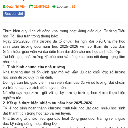
Quản Trị Viên
21/05/2026
Lượt xem:
87
Đọc bài viết
Thực hiện quy định về công khai trong hoạt động giáo dục, Trường Tiểu
học Tô Hiệu trân trọng thông báo:
Ngày 23/5/2026, nhà trường đã tổ chức Hội nghị đại biểu Cha mẹ học
sinh toàn trường cuối năm học 2025–2026 với sự tham dự của Ban
Giám hiệu, giáo viên và đại diện Ban đại diện cha mẹ học sinh các lớp.
Tại hội nghị, nhà trường đã báo cáo và công khai các nội dung trọng tâm
như sau:
1. Tình hình chung của nhà trường
Nhà trường duy trì ổn định quy mô với đầy đủ các khối lớp; số lượng
học sinh được duy trì ổn định.
Đội ngũ cán bộ, giáo viên, nhân viên đảm bảo đủ về số lượng, đạt chuẩn
và trên chuẩn về trình độ chuyên môn.
Nề nếp dạy học được giữ vững, kỷ cương trường học được thực hiện
nghiêm túc.
2. Kết quả thực hiện nhiệm vụ năm học 2025–2026
Tỷ lệ học sinh hoàn thành chương trình tiểu học đạt cao; nhiều học sinh
đạt thành tích trong học tập và rèn luyện.
Nhà trường tổ chức hiệu quả các hoạt động giáo dục: trải nghiệm, giáo
dục kỹ năng sống, hoạt động Đội.