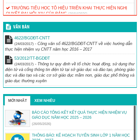
TRƯỜNG TIỂU HỌC TÔ HIỆU TRIỂN KHAI THỰC HIỆN NGHỊ
QUYẾT ĐẠI HỘI XIV CỦA ĐẢNG
(20/04/2026)
TRƯỜNG TIỂU HỌC TÔ HIỆU TỎA SÁNG TẠI CUỘC THI TRẠNG
VĂN BẢN
NGUYÊN TIẾNG VIỆT
(12/04/2026)
4622/BGDĐT-CNTT
THÔNG BÁO: THỰC ĐƠN BÁN TRÚ THÁNG 4/2026
(30/03/2026)
-
Công văn số 4622/BGDĐT-CNTT về việc hướng dẫn
(24/03/2017)
thực hiện nhiệm vụ CNTT năm học 2016 – 2017
THÔNG BÁO THỰC ĐƠN BÁN TRÚ THÁNG 3/2026
(26/02/2026)
53/2012/TT-BGDĐT
-
Thông tư quy định về tổ chức hoạt động, sử dụng thư
(24/03/2017)
điện tử và cổng thông tin điện tử tại sở giáo dục và đào tạo, phòng giáo
dục và đào tạo và các cơ sở giáo dục mầm non, giáo dục phổ thông và
giáo dục thường xuyên
MỚI NHẤT
XEM NHIỀU
BÁO CÁO TỔNG KẾT KẾT QUẢ THỰC HIỆN NHIỆM VỤ
GIÁO DỤC NĂM HỌC 2025 – 2026
(26/05/2026)
THÔNG BÁO: KẾ HOẠCH TUYỂN SINH LỚP 1 NĂM HỌC