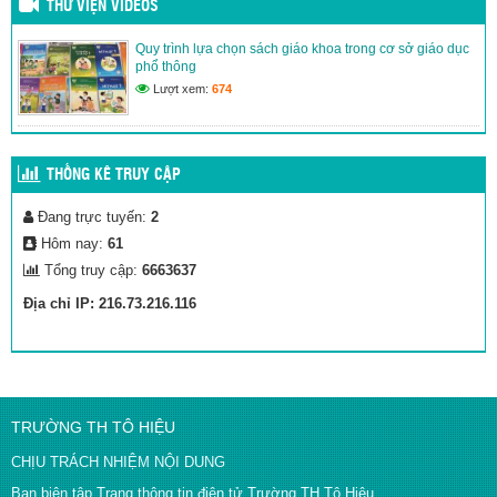
THƯ VIỆN VIDEOS
Quy trình lựa chọn sách giáo khoa trong cơ sở giáo dục
phổ thông
Lượt xem:
674
THỐNG KÊ TRUY CẬP
Đang trực tuyến:
2
Hôm nay:
61
Tổng truy cập:
6663637
Địa chỉ IP: 216.73.216.116
TRƯỜNG TH TÔ HIỆU
CHỊU TRÁCH NHIỆM NỘI DUNG
Ban biên tập Trang thông tin điện tử Trường TH Tô Hiệu