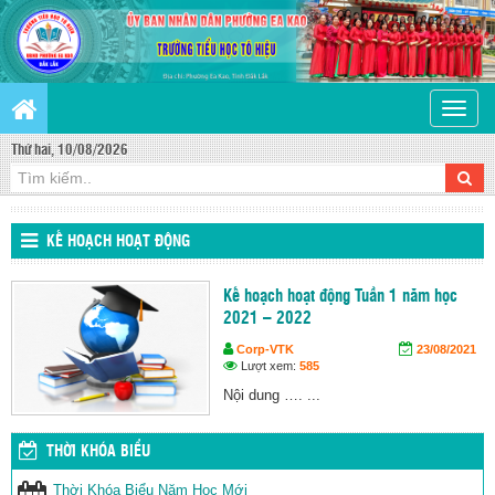
Toggle
naviga
Thứ hai, 10/08/2026
KẾ HOẠCH HOẠT ĐỘNG
Kế hoạch hoạt động Tuần 1 năm học
2021 – 2022
Corp-VTK
23/08/2021
Lượt xem:
585
Nội dung …. ...
THỜI KHÓA BIỂU
Thời Khóa Biểu Năm Học Mới