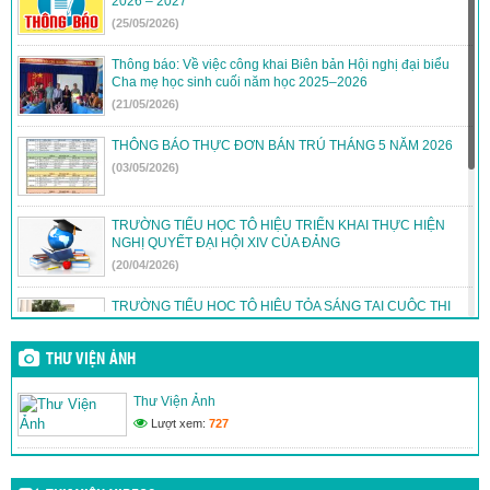
2026 – 2027
(25/05/2026)
Thông báo: Về việc công khai Biên bản Hội nghị đại biểu
Cha mẹ học sinh cuối năm học 2025–2026
(21/05/2026)
THÔNG BÁO THỰC ĐƠN BÁN TRÚ THÁNG 5 NĂM 2026
(03/05/2026)
TRƯỜNG TIỂU HỌC TÔ HIỆU TRIỂN KHAI THỰC HIỆN
NGHỊ QUYẾT ĐẠI HỘI XIV CỦA ĐẢNG
(20/04/2026)
TRƯỜNG TIỂU HỌC TÔ HIỆU TỎA SÁNG TẠI CUỘC THI
TRẠNG NGUYÊN TIẾNG VIỆT
(12/04/2026)
THƯ VIỆN ẢNH
THÔNG BÁO: THỰC ĐƠN BÁN TRÚ THÁNG 4/2026
Thư Viện Ảnh
(30/03/2026)
Lượt xem:
727
THÔNG BÁO THỰC ĐƠN BÁN TRÚ THÁNG 3/2026
(26/02/2026)